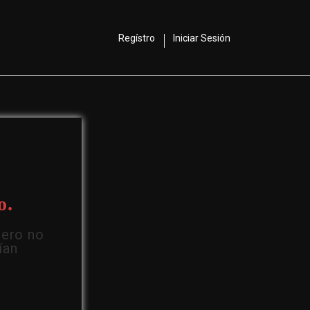
Regístro
Iniciar Sesión
o.
Pero no
ían