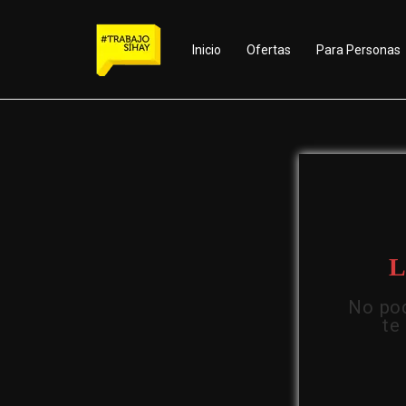
Inicio
Ofertas
Para Personas
L
No pod
te