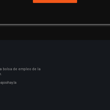
a bolsa de empleo de la
n.
ajosihay.la