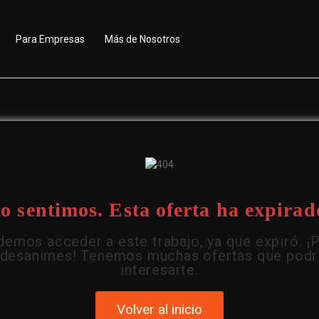
Para Empresas
Más de Nosotros
o sentimos. Esta oferta ha expirad
emos acceder a este trabajo, ya que expiró. ¡
 desanimes! Tenemos muchas ofertas que podr
interesarte.
Volver al inicio