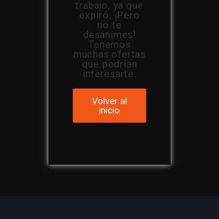
trabajo, ya que
expiró. ¡Pero
no te
desanimes!
Tenemos
muchas ofertas
que podrían
interesarte.
Volver al
inicio