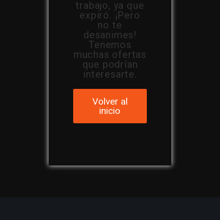
trabajo, ya que
expiró. ¡Pero
no te
desanimes!
Tenemos
muchas ofertas
que podrían
interesarte.
Volver al
inicio