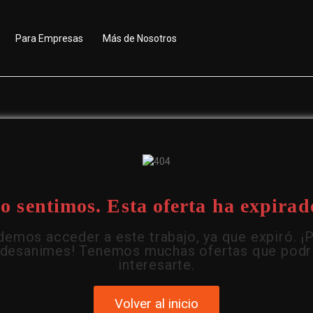
Para Empresas
Más de Nosotros
o sentimos. Esta oferta ha expirad
emos acceder a este trabajo, ya que expiró. ¡
 desanimes! Tenemos muchas ofertas que podr
interesarte.
Volver al inicio