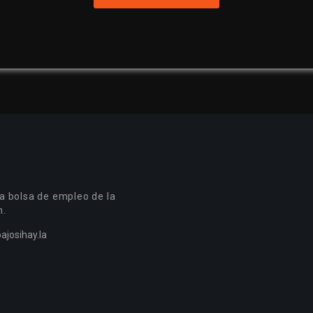
a bolsa de empleo de la
n.
ajosihay.la