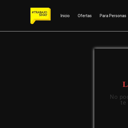
Inicio
Ofertas
Para Personas
L
No pod
te