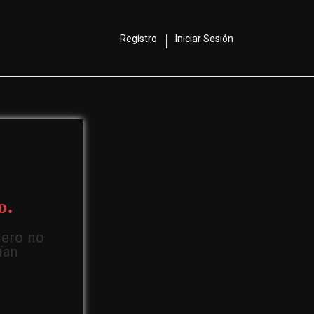
Regístro
Iniciar Sesión
o.
Pero no
ían