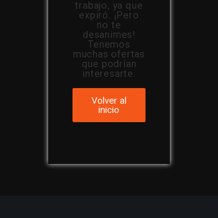
trabajo, ya que
expiró. ¡Pero
no te
desanimes!
Tenemos
muchas ofertas
que podrían
interesarte.
Volver al
inicio