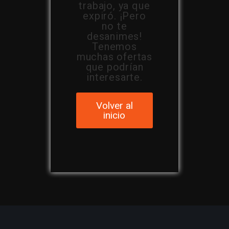
trabajo, ya que
expiró. ¡Pero
no te
desanimes!
Tenemos
muchas ofertas
que podrían
interesarte.
Volver al
inicio