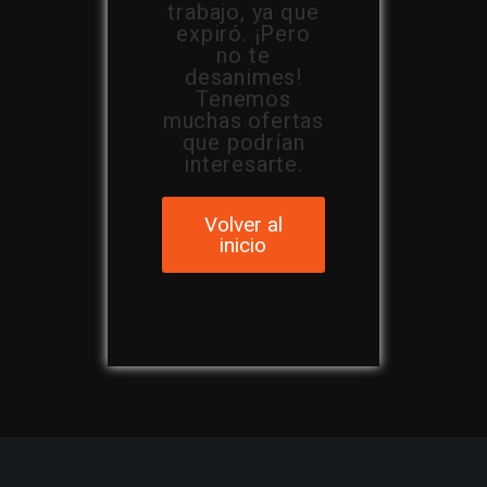
trabajo, ya que
expiró. ¡Pero
no te
desanimes!
Tenemos
muchas ofertas
que podrían
interesarte.
Volver al
inicio