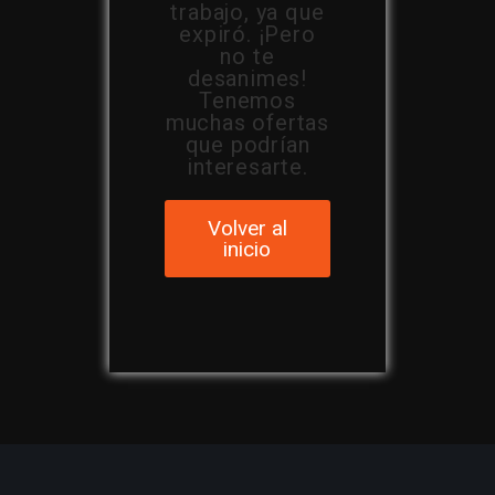
trabajo, ya que
expiró. ¡Pero
no te
desanimes!
Tenemos
muchas ofertas
que podrían
interesarte.
Volver al
inicio