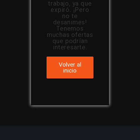
trabajo, ya que
expiró. ¡Pero
no te
desanimes!
Tenemos
muchas ofertas
que podrían
interesarte.
Volver al
inicio