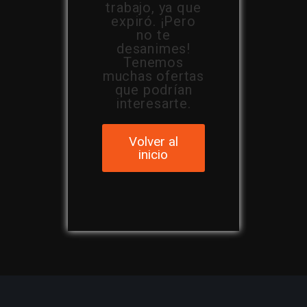
trabajo, ya que
expiró. ¡Pero
no te
desanimes!
Tenemos
muchas ofertas
que podrían
interesarte.
Volver al
inicio