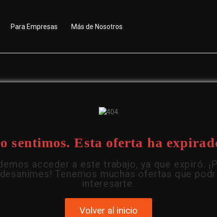
Para Empresas
Más de Nosotros
o sentimos. Esta oferta ha expirad
emos acceder a este trabajo, ya que expiró. ¡
 desanimes! Tenemos muchas ofertas que podr
interesarte.
Volver al inicio