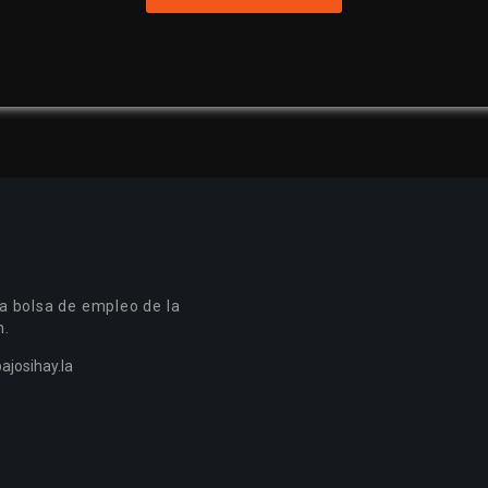
a bolsa de empleo de la
n.
ajosihay.la