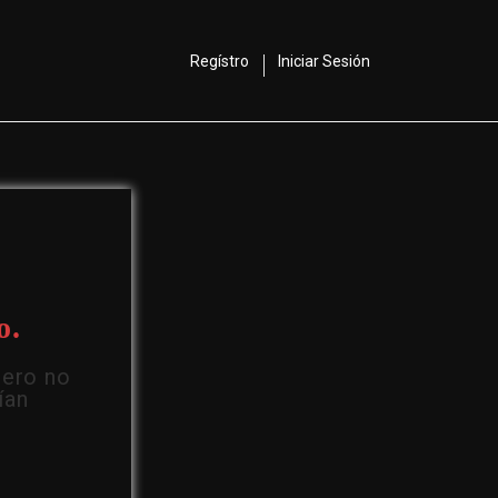
Regístro
Iniciar Sesión
o.
Pero no
ían