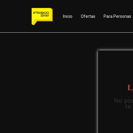
Inicio
Ofertas
Para Personas
L
No pod
te