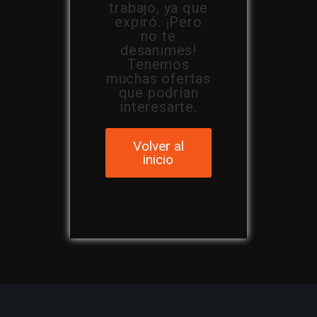
trabajo, ya que
expiró. ¡Pero
no te
desanimes!
Tenemos
muchas ofertas
que podrían
interesarte.
Volver al
inicio