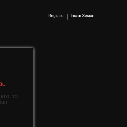
Regístro
Iniciar Sesión
o.
Pero no
ían