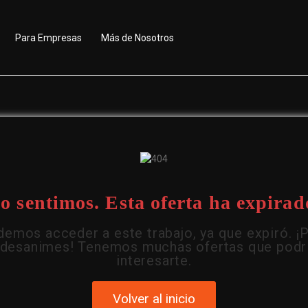
Para Empresas
Más de Nosotros
o sentimos. Esta oferta ha expirad
emos acceder a este trabajo, ya que expiró. ¡
 desanimes! Tenemos muchas ofertas que podr
interesarte.
Volver al inicio