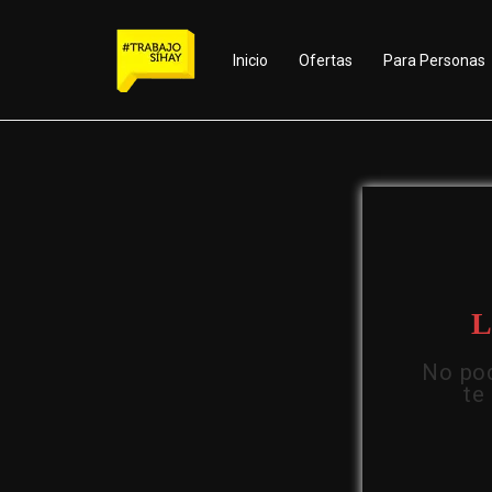
Inicio
Ofertas
Para Personas
L
No pod
te