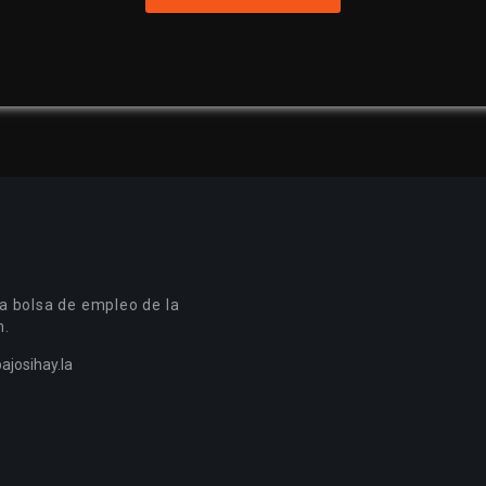
a bolsa de empleo de la
n.
ajosihay.la