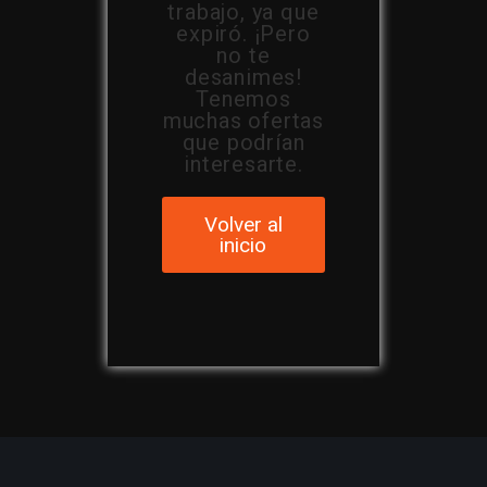
trabajo, ya que
expiró. ¡Pero
no te
desanimes!
Tenemos
muchas ofertas
que podrían
interesarte.
Volver al
inicio