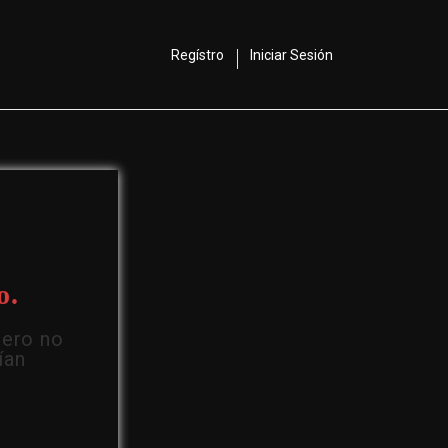
Regístro
Iniciar Sesión
o.
Pero no
ían