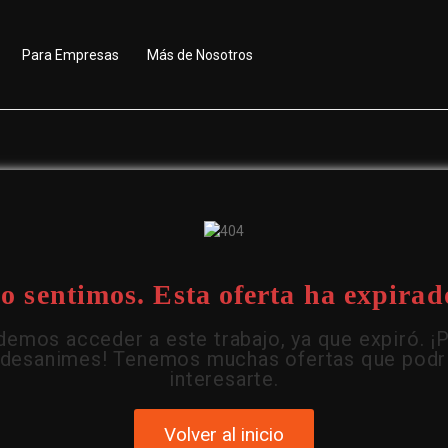
Para Empresas
Más de Nosotros
o sentimos. Esta oferta ha expirad
emos acceder a este trabajo, ya que expiró. ¡
 desanimes! Tenemos muchas ofertas que podr
interesarte.
Volver al inicio