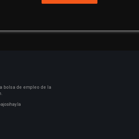
a bolsa de empleo de la
n.
ajosihay.la