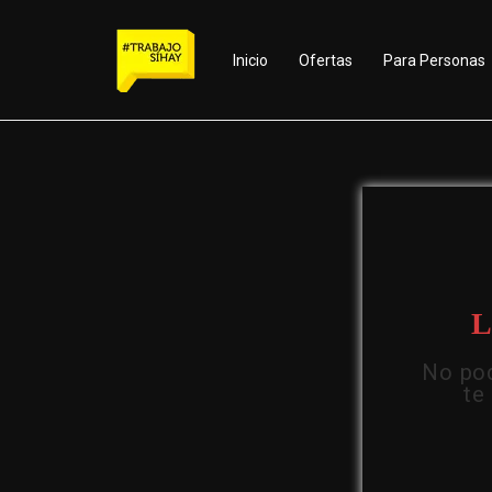
Inicio
Ofertas
Para Personas
L
No pod
te