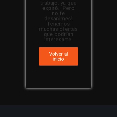
trabajo, ya que
expiró. ¡Pero
no te
desanimes!
Tenemos
muchas ofertas
que podrían
interesarte.
Volver al
inicio