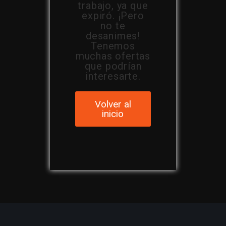
trabajo, ya que
expiró. ¡Pero
no te
desanimes!
Tenemos
muchas ofertas
que podrían
interesarte.
Volver al
inicio