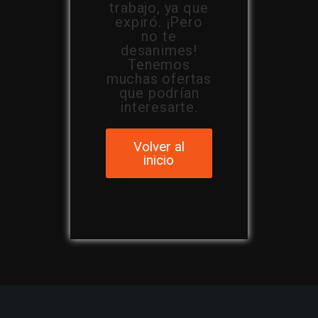
trabajo, ya que
expiró. ¡Pero
no te
desanimes!
Tenemos
muchas ofertas
que podrían
interesarte.
Volver al
inicio