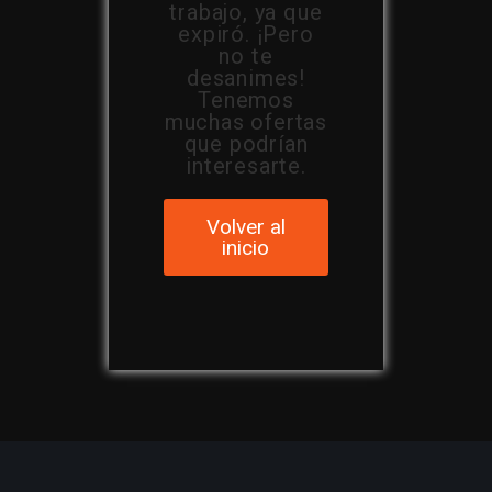
trabajo, ya que
expiró. ¡Pero
no te
desanimes!
Tenemos
muchas ofertas
que podrían
interesarte.
Volver al
inicio