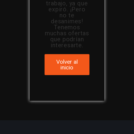
trabajo, ya que
expiró. ¡Pero
no te
desanimes!
Tenemos
muchas ofertas
que podrían
interesarte.
Volver al
inicio