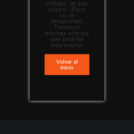
trabajo, ya que
expiró. ¡Pero
no te
desanimes!
Tenemos
muchas ofertas
que podrían
interesarte.
Volver al
inicio