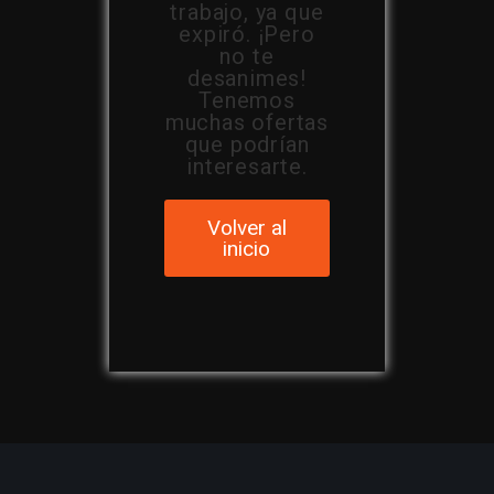
trabajo, ya que
expiró. ¡Pero
no te
desanimes!
Tenemos
muchas ofertas
que podrían
interesarte.
Volver al
inicio