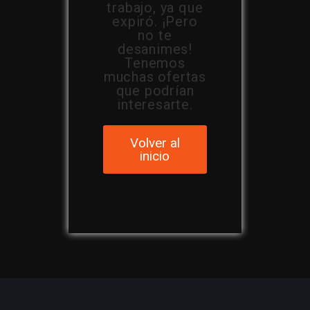
trabajo, ya que
expiró. ¡Pero
no te
desanimes!
Tenemos
muchas ofertas
que podrían
interesarte.
Volver al
inicio