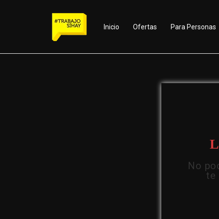
Inicio
Ofertas
Para Personas
L
No pod
te