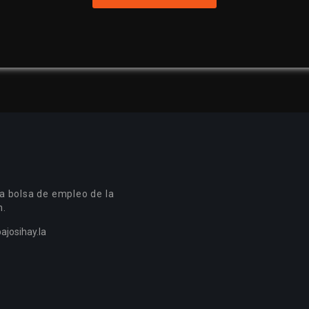
a bolsa de empleo de la
n.
ajosihay.la