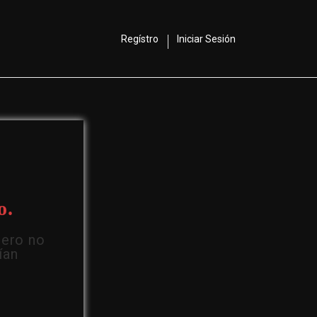
Regístro
Iniciar Sesión
o.
Pero no
ían