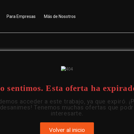
Para Empresas
Más de Nosotros
o sentimos. Esta oferta ha expirad
emos acceder a este trabajo, ya que expiró. ¡
 desanimes! Tenemos muchas ofertas que podr
interesarte.
Volver al inicio