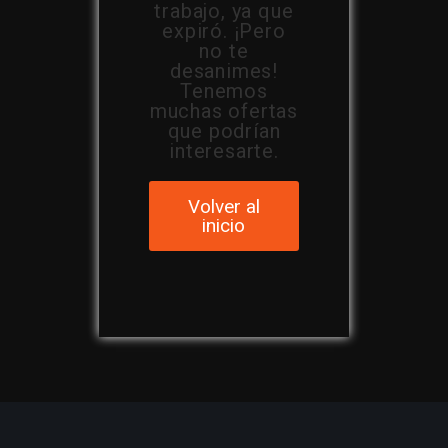
trabajo, ya que
expiró. ¡Pero
no te
desanimes!
Tenemos
muchas ofertas
que podrían
interesarte.
Volver al
inicio