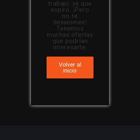
trabajo, ya que
expiró. ¡Pero
no te
desanimes!
Tenemos
muchas ofertas
que podrían
interesarte.
Volver al
inicio