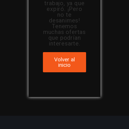
trabajo, ya que
expiró. ¡Pero
no te
desanimes!
Tenemos
muchas ofertas
que podrían
interesarte.
Volver al
inicio