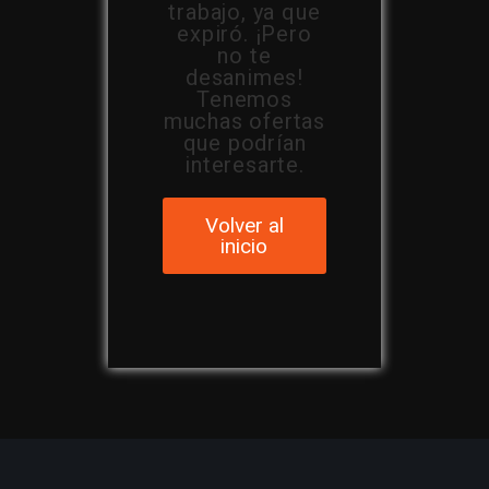
trabajo, ya que
expiró. ¡Pero
no te
desanimes!
Tenemos
muchas ofertas
que podrían
interesarte.
Volver al
inicio