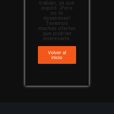
trabajo, ya que
expiró. ¡Pero
no te
desanimes!
Tenemos
muchas ofertas
que podrían
interesarte.
Volver al
inicio