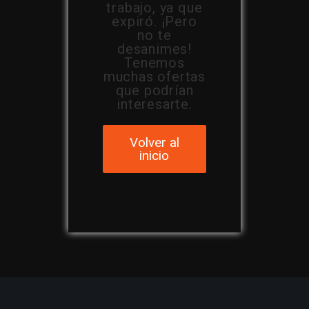
trabajo, ya que
expiró. ¡Pero
no te
desanimes!
Tenemos
muchas ofertas
que podrían
interesarte.
Volver al
inicio