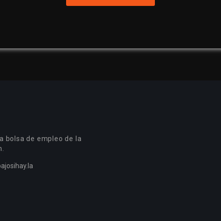
a bolsa de empleo de la
n.
ajosihay.la