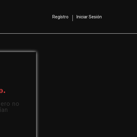
Regístro
Iniciar Sesión
o.
Pero no
ían