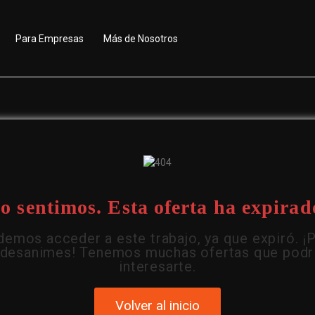
Para Empresas
Más de Nosotros
o sentimos. Esta oferta ha expirad
emos acceder a este trabajo, ya que expiró. ¡
 desanimes! Tenemos muchas ofertas que podr
interesarte.
Volver al inicio