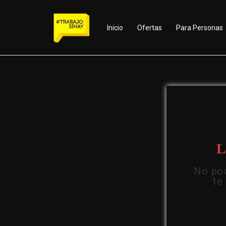
Inicio
Ofertas
Para Personas
L
No pod
te