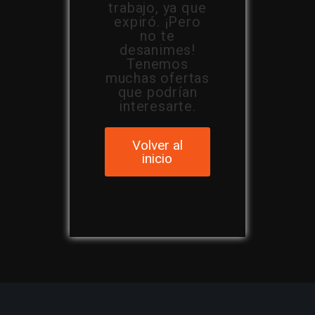
trabajo, ya que
expiró. ¡Pero
no te
desanimes!
Tenemos
muchas ofertas
que podrían
interesarte.
Volver al
inicio