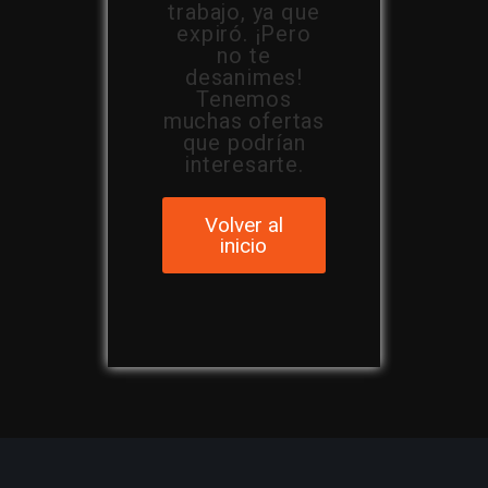
trabajo, ya que
expiró. ¡Pero
no te
desanimes!
Tenemos
muchas ofertas
que podrían
interesarte.
Volver al
inicio