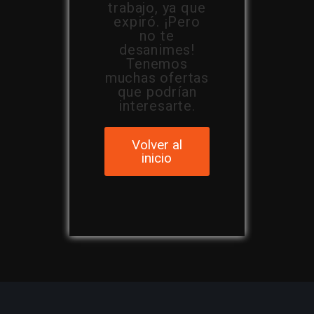
trabajo, ya que
expiró. ¡Pero
no te
desanimes!
Tenemos
muchas ofertas
que podrían
interesarte.
Volver al
inicio