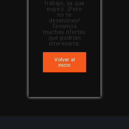
trabajo, ya que
expiró. ¡Pero
no te
desanimes!
Tenemos
muchas ofertas
que podrían
interesarte.
Volver al
inicio