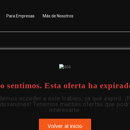
Para Empresas
Más de Nosotros
o sentimos. Esta oferta ha expirad
emos acceder a este trabajo, ya que expiró. ¡
 desanimes! Tenemos muchas ofertas que podr
interesarte.
Volver al inicio