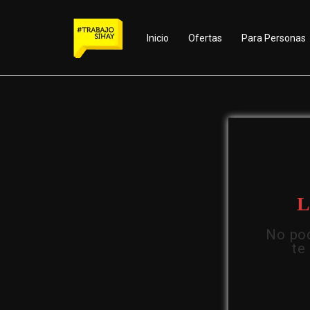
Inicio
Ofertas
Para Personas
L
No pod
te