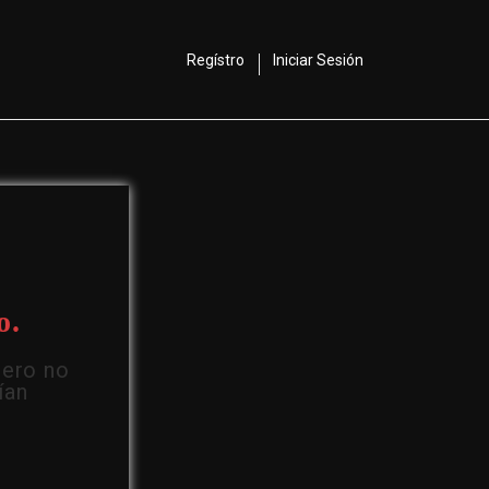
Regístro
Iniciar Sesión
o.
Pero no
ían