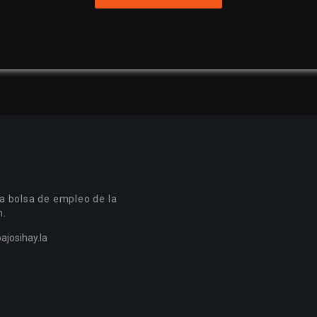
a bolsa de empleo de la
n.
ajosihay.la