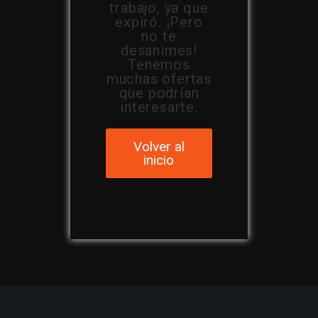
trabajo, ya que
expiró. ¡Pero
no te
desanimes!
Tenemos
muchas ofertas
que podrían
interesarte.
Volver al
inicio