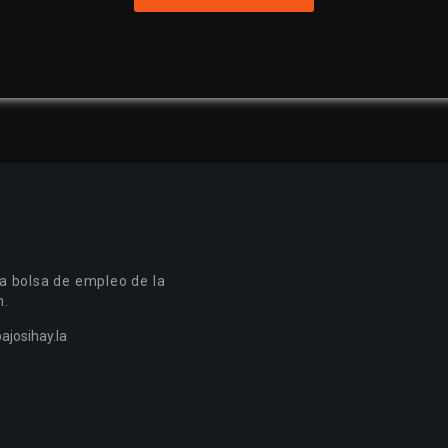
a bolsa de empleo de la
n.
ajosihay.la