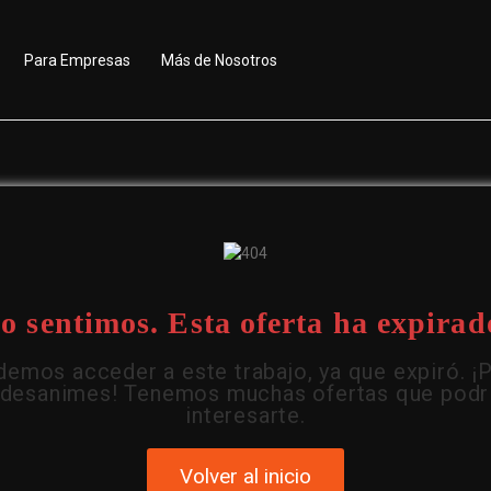
Para Empresas
Más de Nosotros
o sentimos. Esta oferta ha expirad
emos acceder a este trabajo, ya que expiró. ¡
 desanimes! Tenemos muchas ofertas que podr
interesarte.
Volver al inicio