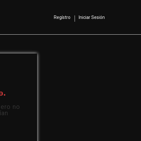
Regístro
Iniciar Sesión
o.
Pero no
ían