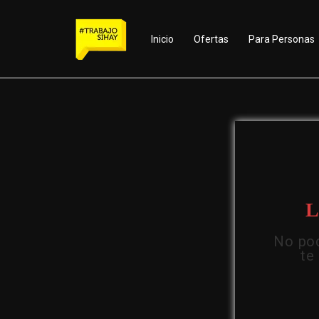
Inicio
Ofertas
Para Personas
L
No pod
te