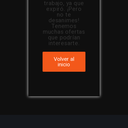
trabajo, ya que
expiró. ¡Pero
no te
desanimes!
Tenemos
muchas ofertas
que podrían
interesarte.
Volver al
inicio