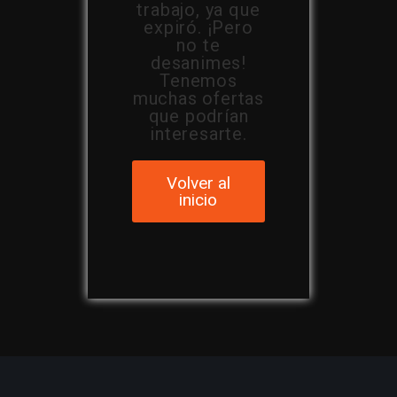
trabajo, ya que
expiró. ¡Pero
no te
desanimes!
Tenemos
muchas ofertas
que podrían
interesarte.
Volver al
inicio