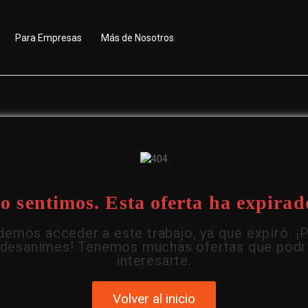
Para Empresas
Más de Nosotros
o sentimos. Esta oferta ha expirad
emos acceder a este trabajo, ya que expiró. ¡
 desanimes! Tenemos muchas ofertas que podr
interesarte.
Volver al inicio