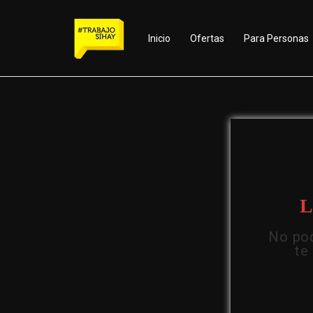
Inicio
Ofertas
Para Personas
L
No pod
te