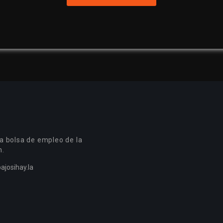
a bolsa de empleo de la
n.
ajosihay.la