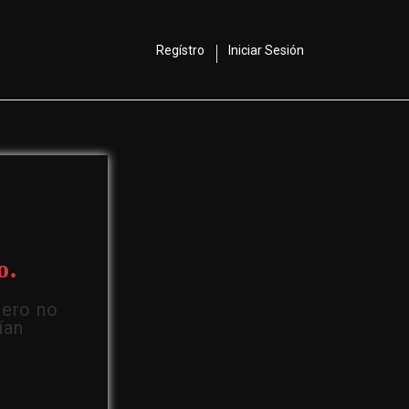
Regístro
Iniciar Sesión
o.
Pero no
ían