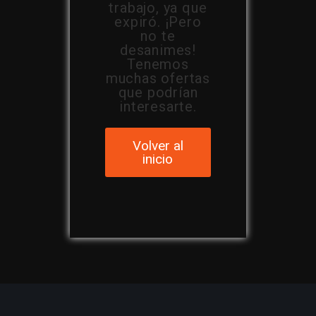
trabajo, ya que
expiró. ¡Pero
no te
desanimes!
Tenemos
muchas ofertas
que podrían
interesarte.
Volver al
inicio