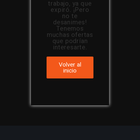
trabajo, ya que
expiró. ¡Pero
no te
desanimes!
Tenemos
muchas ofertas
que podrían
interesarte.
Volver al
inicio