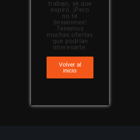
trabajo, ya que
expiró. ¡Pero
no te
desanimes!
Tenemos
muchas ofertas
que podrían
interesarte.
Volver al
inicio