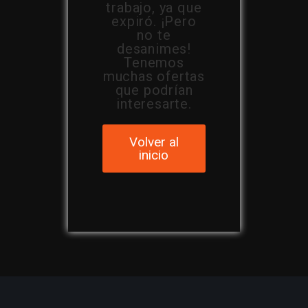
trabajo, ya que
expiró. ¡Pero
no te
desanimes!
Tenemos
muchas ofertas
que podrían
interesarte.
Volver al
inicio