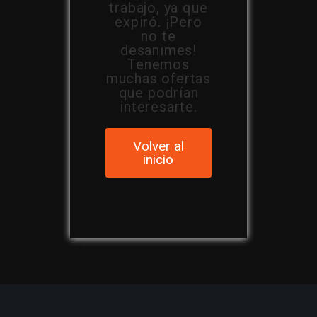
trabajo, ya que
expiró. ¡Pero
no te
desanimes!
Tenemos
muchas ofertas
que podrían
interesarte.
Volver al
inicio