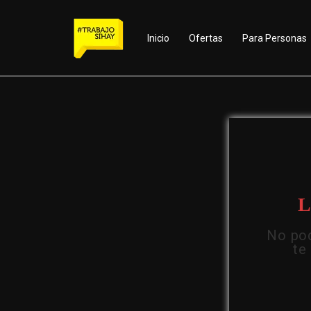
Inicio
Ofertas
Para Personas
L
No pod
te