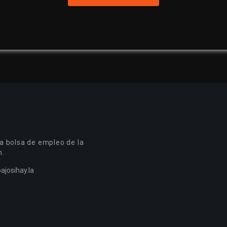
a bolsa de empleo de la
n.
ajosihay.la