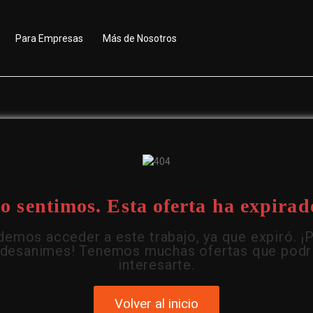
Para Empresas
Más de Nosotros
o sentimos. Esta oferta ha expirad
emos acceder a este trabajo, ya que expiró. ¡
 desanimes! Tenemos muchas ofertas que podr
interesarte.
Volver al inicio