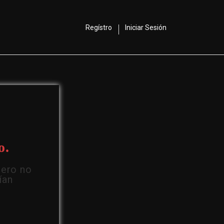
Regístro
Iniciar Sesión
o.
Pero no
ían