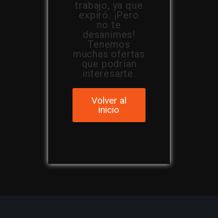
trabajo, ya que
expiró. ¡Pero
no te
desanimes!
Tenemos
muchas ofertas
que podrían
interesarte.
Volver al
inicio