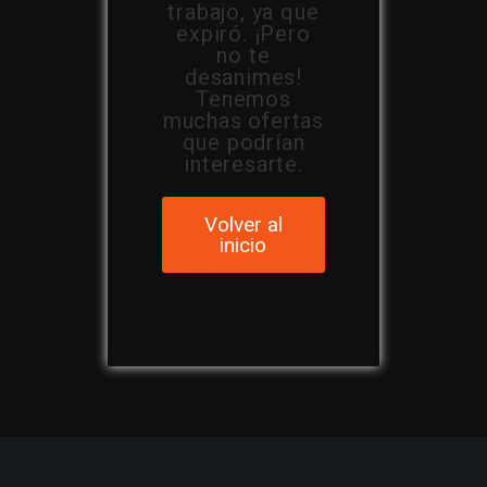
trabajo, ya que
expiró. ¡Pero
no te
desanimes!
Tenemos
muchas ofertas
que podrían
interesarte.
Volver al
inicio