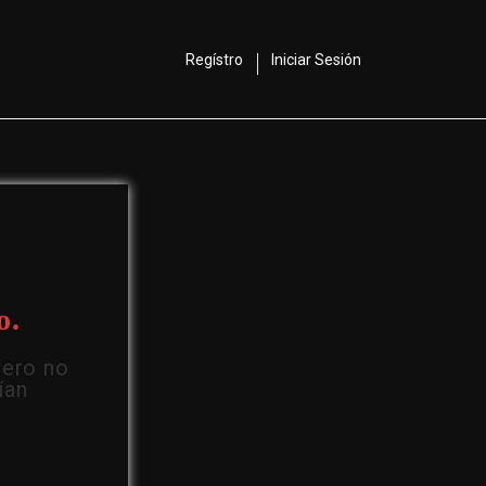
Regístro
Iniciar Sesión
o.
Pero no
ían