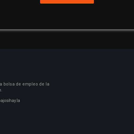
a bolsa de empleo de la
n.
ajosihay.la