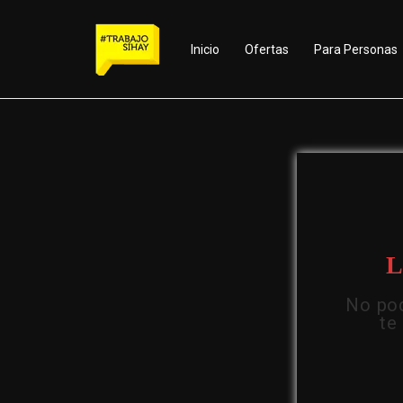
Inicio
Ofertas
Para Personas
L
No pod
te