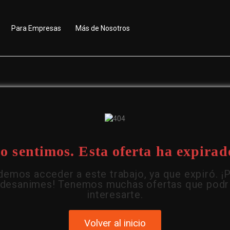
Para Empresas
Más de Nosotros
o sentimos. Esta oferta ha expirad
emos acceder a este trabajo, ya que expiró. ¡
 desanimes! Tenemos muchas ofertas que podr
interesarte.
Volver al inicio